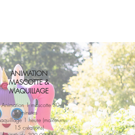
ANIMATION
MASCOTTE &
MAQUILLAGE
- Animation 1 mascotte 30
minutes
Maquillage 1 heure (maximum
15 créations)