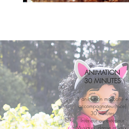
ANIMATION
30 MINUTES
1 animation mascotte +
accompagnateur(trice)
30 minutes
Intérieur ou extérieur
Musique, danse et jeux