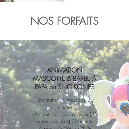
NOS FORFAITS
ANIMATION
MASCOTTE & BARBE À
PAPA ou SNO-KONES
- Animation 1 mascotte 30
minutes
- Animation barbe à papa (25
- 
portions incluses) 30 minutes
À partir de 260.00$+tx