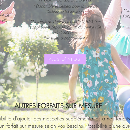
x
*Disponible seulement pour la ville de
*
Des
Québec et les environs.
ent de
s'ap
ville
*
Des fr
ais de déplacement de 0,85$/km
s'appliquent dépassé 20 km du centre-ville
de Québec.
Prix sujets à changement.
PLUS D'INFOS
AUTRES FORFAITS SUR MESURE
ibilité d'ajouter des mascottes supplémentaires à nos forfait
 un forfait sur mesure selon vos besoins. Possibilité d'une du