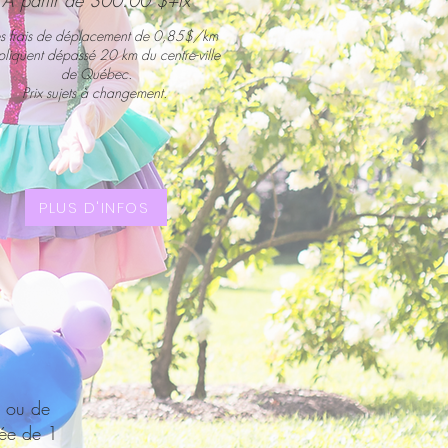
À partir de 300.00 $+tx
 fr
ais de déplacement de 0,85$/km
pliquent dépassé 20 km du centre-ville
de Québec.
Prix sujets à changement.
PLUS D'INFOS
s ou de
rée de 1