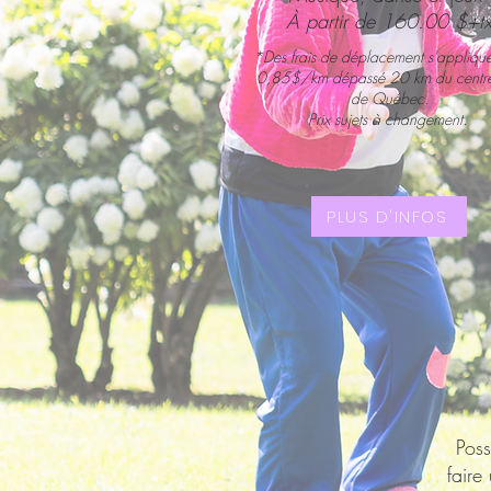
À partir de
160.00 $+t
*Des frais de déplacemen
t s'appliqu
0,85$/km dépassé 20 km du centre-
de Québec.
Prix sujets à changement.
PLUS D'INFOS
Poss
faire