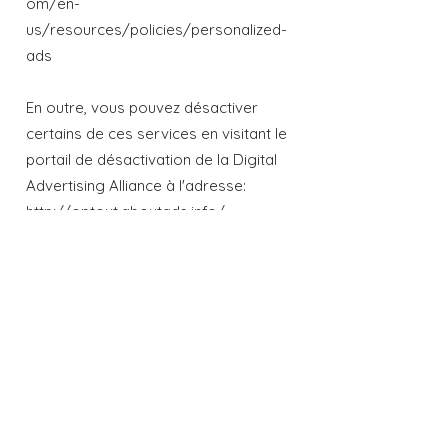
om/en-
us/resources/policies/personalized-
ads
En outre, vous pouvez désactiver
certains de ces services en visitant le
portail de désactivation de la Digital
Advertising Alliance à l'adresse:
http://optout.aboutads.info/.
NE PAS SUIVRE
Veuillez noter que nous ne modifions
pas la collecte de données de notre
site et les pratiques d'utilisation
lorsque nous voyons un signal Ne pas
suivre de votre navigateur.
TES DROITS